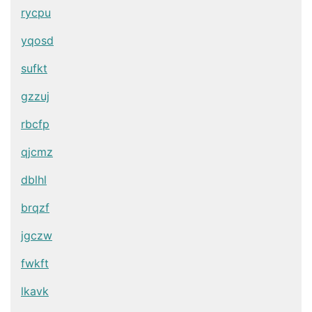
rycpu
yqosd
sufkt
gzzuj
rbcfp
qjcmz
dblhl
brqzf
jgczw
fwkft
lkavk