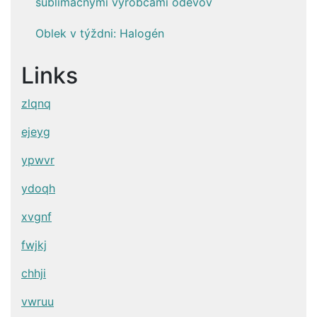
sublimačnými výrobcami odevov
Oblek v týždni: Halogén
Links
zlqnq
ejeyg
ypwvr
ydoqh
xvgnf
fwjkj
chhji
vwruu