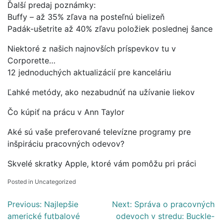
Ďalší predaj poznámky:
Buffy – až 35% zľava na posteľnú bielizeň
Padák-ušetrite až 40% zľavu položiek poslednej šance
Niektoré z našich najnovších príspevkov tu v
Corporette…
12 jednoduchých aktualizácií pre kanceláriu
Ľahké metódy, ako nezabudnúť na užívanie liekov
Čo kúpiť na prácu v Ann Taylor
Aké sú vaše preferované televízne programy pre
inšpiráciu pracovných odevov?
Skvelé skratky Apple, ktoré vám pomôžu pri práci
Posted in Uncategorized
Post
Previous:
Najlepšie
Next:
Správa o pracovných
americké futbalové
odevoch v stredu: Buckle-