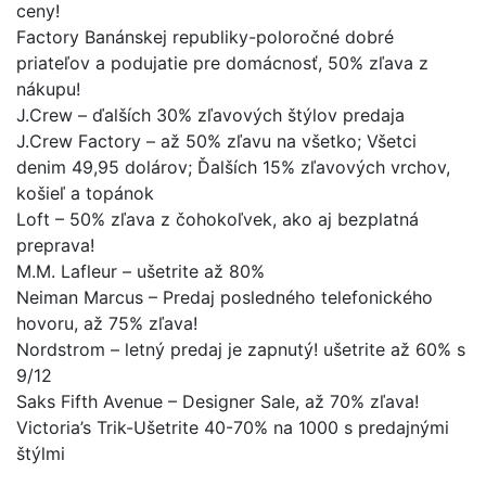
ceny!
Factory Banánskej republiky-poloročné dobré
priateľov a podujatie pre domácnosť, 50% zľava z
nákupu!
J.Crew – ďalších 30% zľavových štýlov predaja
J.Crew Factory – až 50% zľavu na všetko; Všetci
denim 49,95 dolárov; Ďalších 15% zľavových vrchov,
košieľ a topánok
Loft – 50% zľava z čohokoľvek, ako aj bezplatná
preprava!
M.M. Lafleur – ušetrite až 80%
Neiman Marcus – Predaj posledného telefonického
hovoru, až 75% zľava!
Nordstrom – letný predaj je zapnutý! ušetrite až 60% s
9/12
Saks Fifth Avenue – Designer Sale, až 70% zľava!
Victoria’s Trik-Ušetrite 40-70% na 1000 s predajnými
štýlmi