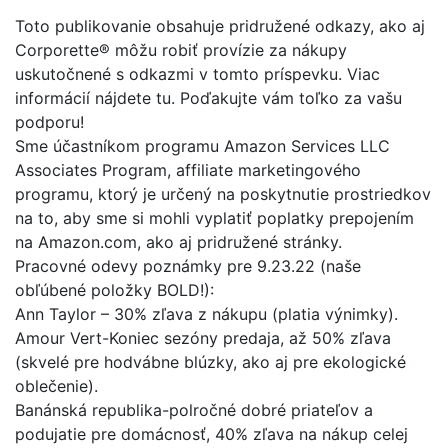
Toto publikovanie obsahuje pridružené odkazy, ako aj
Corporette® môžu robiť provízie za nákupy
uskutočnené s odkazmi v tomto príspevku. Viac
informácií nájdete tu. Poďakujte vám toľko za vašu
podporu!
Sme účastníkom programu Amazon Services LLC
Associates Program, affiliate marketingového
programu, ktorý je určený na poskytnutie prostriedkov
na to, aby sme si mohli vyplatiť poplatky prepojením
na Amazon.com, ako aj pridružené stránky.
Pracovné odevy poznámky pre 9.23.22 (naše
obľúbené položky BOLD!):
Ann Taylor – 30% zľava z nákupu (platia výnimky).
Amour Vert-Koniec sezóny predaja, až 50% zľava
(skvelé pre hodvábne blúzky, ako aj pre ekologické
oblečenie).
Banánská republika-polročné dobré priateľov a
podujatie pre domácnosť, 40% zľava na nákup celej