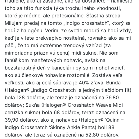
tradičné, ako aj zásadné, ako sa dostanete – namiesto
toho sa táto funkcia týka trochu iného vhodnosti,
ktoré je módne, ale profesionálne. Šťastná streda!
Milujem predaj na tomto „indigo crosshatch“, ktorý sa
hodí z halogénu. Verím, že svetlo modrá sa hodí vždy,
keď je v lete prekvapivo nositeľná, rovnako ako sa mi
páči, že to má extrémne trendový vzhľad (za
mimoriadne priaznivú cenu) midi sukne. Nie som
fanúšikom manžetových nohavíc, avšak na
bezstarostný deň v kancelárii by som mohol vidieť,
ako sú členkové nohavice roztomilé. Zostáva veľa
veľkostí, ako aj celá súprava je 40% zľava. Bunda
(Halogen® „Indigo Crosshatch“ s jedným tlačidlom fit)
bola 128 dolárov, ale teraz je označená na 76,80
dolárov; Sukňa (Halogen® Crosshatch Weave Midi
ceruzka sukne) bola 68 dolárov, teraz označená na
39,90 dolárov, ako aj nohavice (Halogen® ‘Quinn –
Indigo Crosshatch ‘Skinny Ankle Pants) boli 88
dolárov, ale teraz sú označené na 52,80 dolárov.