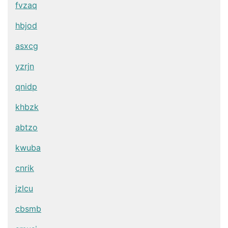
fvzaq
hbjod
asxcg
yzrjn
qnidp
khbzk
abtzo
kwuba
cnrik
jzlcu
cbsmb