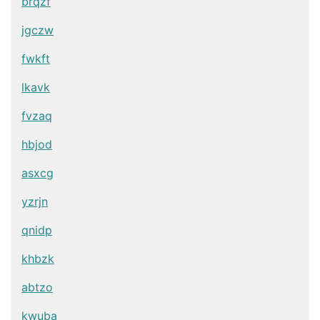
brqzf
jgczw
fwkft
lkavk
fvzaq
hbjod
asxcg
yzrjn
qnidp
khbzk
abtzo
kwuba