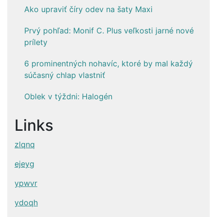
Ako upraviť číry odev na šaty Maxi
Prvý pohľad: Monif C. Plus veľkosti jarné nové
prílety
6 prominentných nohavíc, ktoré by mal každý
súčasný chlap vlastniť
Oblek v týždni: Halogén
Links
zlqnq
ejeyg
ypwvr
ydoqh