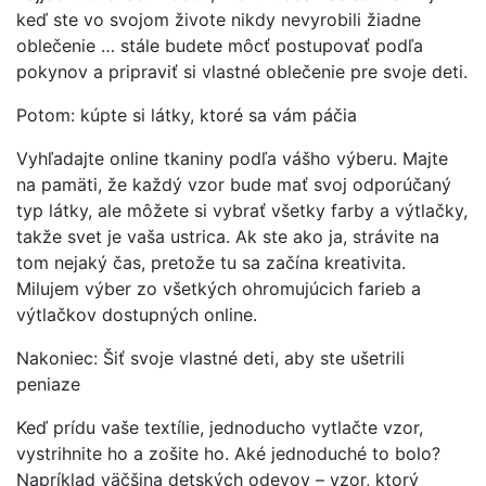
keď ste vo svojom živote nikdy nevyrobili žiadne
oblečenie … stále budete môcť postupovať podľa
pokynov a pripraviť si vlastné oblečenie pre svoje deti.
Potom: kúpte si látky, ktoré sa vám páčia
Vyhľadajte online tkaniny podľa vášho výberu. Majte
na pamäti, že každý vzor bude mať svoj odporúčaný
typ látky, ale môžete si vybrať všetky farby a výtlačky,
takže svet je vaša ustrica. Ak ste ako ja, strávite na
tom nejaký čas, pretože tu sa začína kreativita.
Milujem výber zo všetkých ohromujúcich farieb a
výtlačkov dostupných online.
Nakoniec: Šiť svoje vlastné deti, aby ste ušetrili
peniaze
Keď prídu vaše textílie, jednoducho vytlačte vzor,
vystrihnite ho a zošite ho. Aké jednoduché to bolo?
Napríklad väčšina detských odevov – vzor, ktorý