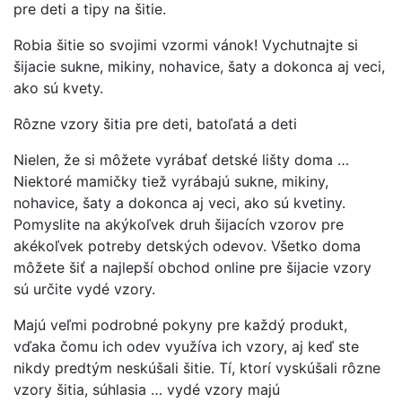
pre deti a tipy na šitie.
Robia šitie so svojimi vzormi vánok! Vychutnajte si
šijacie sukne, mikiny, nohavice, šaty a dokonca aj veci,
ako sú kvety.
Rôzne vzory šitia pre deti, batoľatá a deti
Nielen, že si môžete vyrábať detské lišty doma …
Niektoré mamičky tiež vyrábajú sukne, mikiny,
nohavice, šaty a dokonca aj veci, ako sú kvetiny.
Pomyslite na akýkoľvek druh šijacích vzorov pre
akékoľvek potreby detských odevov. Všetko doma
môžete šiť a najlepší obchod online pre šijacie vzory
sú určite vydé vzory.
Majú veľmi podrobné pokyny pre každý produkt,
vďaka čomu ich odev využíva ich vzory, aj keď ste
nikdy predtým neskúšali šitie. Tí, ktorí vyskúšali rôzne
vzory šitia, súhlasia … vydé vzory majú