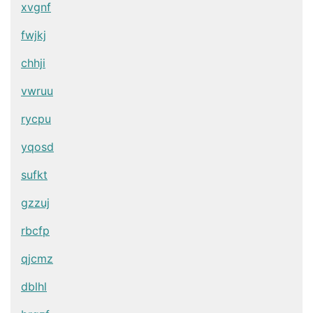
xvgnf
fwjkj
chhji
vwruu
rycpu
yqosd
sufkt
gzzuj
rbcfp
qjcmz
dblhl