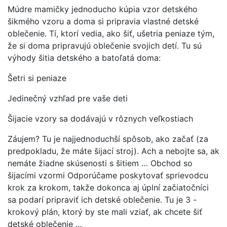
Múdre mamičky jednoducho kúpia vzor detského
šikmého vzoru a doma si pripravia vlastné detské
oblečenie. Tí, ktorí vedia, ako šiť, ušetria peniaze tým,
že si doma pripravujú oblečenie svojich detí. Tu sú
výhody šitia detského a batoľatá doma:
Šetri si peniaze
Jedinečný vzhľad pre vaše deti
Šijacie vzory sa dodávajú v rôznych veľkostiach
Záujem? Tu je najjednoduchší spôsob, ako začať (za
predpokladu, že máte šijací stroj). Ach a nebojte sa, ak
nemáte žiadne skúsenosti s šitiem … Obchod so
šijacími vzormi Odporúčame poskytovať sprievodcu
krok za krokom, takže dokonca aj úplní začiatočníci
sa podarí pripraviť ich detské oblečenie. Tu je 3 -
krokový plán, ktorý by ste mali vziať, ak chcete šiť
detské oblečenie …