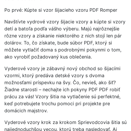
Po prvé: Kúpte si vzor šijacieho vzoru PDF Romper
Navštívte vydrové vzory šijacie vzory a kúpte si vzory
detí a batoľa podľa vášho výberu. Majú najrôznejšie
rôzne vzory a získanie niektorého z nich stojí len pár
dolárov. To, čo získate, bude súbor PDF, ktorý si
môžete vytlačiť doma s podrobnými pokynmi o tom,
ako vyrobiť požadovaný kus oblečenia.
Vyderové vzory je zábavný nový obchod so šijacími
vzormi, ktorý predáva detské vzory s dvoma
možnosťami príspevku na švy. Čo, nevieš, ako šiť?
Žiadne starosti – nechajte ich pokyny PDF PDF robiť
prácu za vás! Vzory šitia na vytlačenie sú perfektné,
keď potrebujete trochu pomoci pri projekte pre
domácich majstrov.
Vyderové vzory krok za krokom Sprievodcovia šitia sú
najjednoduchšou vecou, ktorú treba nasledovať. Aj