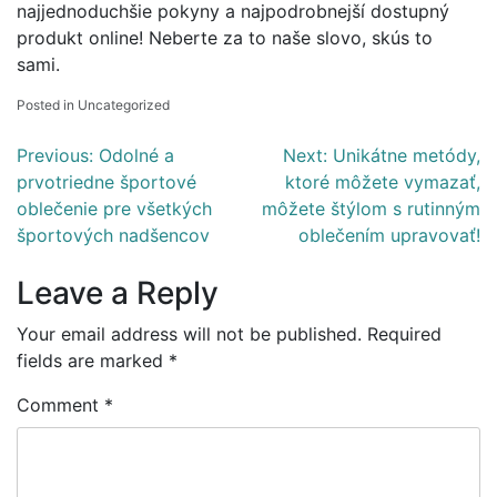
najjednoduchšie pokyny a najpodrobnejší dostupný
produkt online! Neberte za to naše slovo, skús to
sami.
Posted in Uncategorized
Post
Previous:
Odolné a
Next:
Unikátne metódy,
prvotriedne športové
ktoré môžete vymazať,
navigation
oblečenie pre všetkých
môžete štýlom s rutinným
športových nadšencov
oblečením upravovať!
Leave a Reply
Your email address will not be published.
Required
fields are marked
*
Comment
*